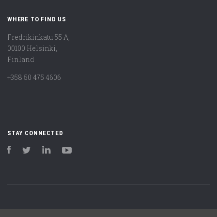
WHERE TO FIND US
Fredrikinkatu 55 A,
00100 Helsinki,
Finland
+358 50 475 4606
STAY CONNECTED
Facebook
Twitter
LinkedIn
YouTube