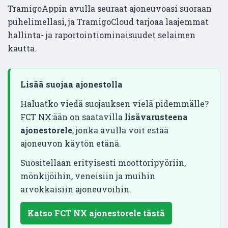
TramigoAppin avulla seuraat ajoneuvoasi suoraan
puhelimellasi, ja TramigoCloud tarjoaa laajemmat
hallinta- ja raportointiominaisuudet selaimen
kautta.
Lisää suojaa ajonestolla
Haluatko viedä suojauksen vielä pidemmälle?
FCT NX:ään on saatavilla
lisävarusteena
ajonestorele
, jonka avulla voit estää
ajoneuvon käytön etänä.
Suositellaan erityisesti moottoripyöriin,
mönkijöihin, veneisiin ja muihin
arvokkaisiin ajoneuvoihin.
Katso FCT NX ajonestorele tästä