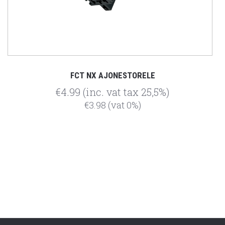
FCT NX AJONESTORELE
€4.99
(inc. vat tax 25,5%)
€3.98
(vat 0%)