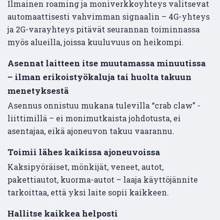
Ilmainen roaming ja moniverkkoyhteys valitsevat
automaattisesti vahvimman signaalin – 4G-yhteys
ja 2G-varayhteys pitävät seurannan toiminnassa
myös alueilla, joissa kuuluvuus on heikompi.
Asennat laitteen itse muutamassa minuutissa
– ilman erikoistyökaluja tai huolta takuun
menetyksestä
Asennus onnistuu mukana tulevilla “crab claw” -
liittimillä – ei monimutkaista johdotusta, ei
asentajaa, eikä ajoneuvon takuu vaarannu.
Toimii lähes kaikissa ajoneuvoissa
Kaksipyöräiset, mönkijät, veneet, autot,
pakettiautot, kuorma-autot – laaja käyttöjännite
tarkoittaa, että yksi laite sopii kaikkeen.
Hallitse kaikkea helposti